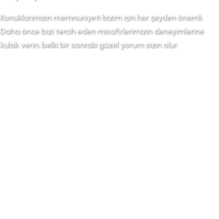
Konuklarımızın memnuniyeti bizim için her şeyden önemli.
Daha önce bizi tercih eden misafirlerimizin deneyimlerine
kulak verin; belki bir sonraki güzel yorum sizin olur.
Sessiz, temiz ve tam anlamıyla huzurlu bir
yerdi. Terasta hamakta uzanıp kitap
okumak en sevdiğim anlardan biriydi. Her
şey düşünülmüş, kesinlikle tekrar geleceğiz.