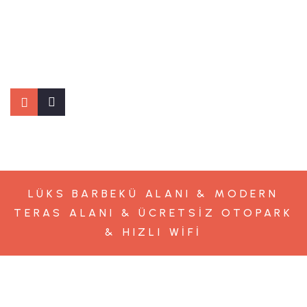
LÜKS BARBEKÜ ALANI & MODERN
TERAS ALANI & ÜCRETSIZ OTOPARK
& HIZLI WIFI