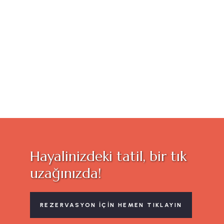
Melike Uçar
ÖĞRETMEN
Hayalinizdeki tatil, bir tık
uzağınızda!
REZERVASYON IÇIN HEMEN TIKLAYIN