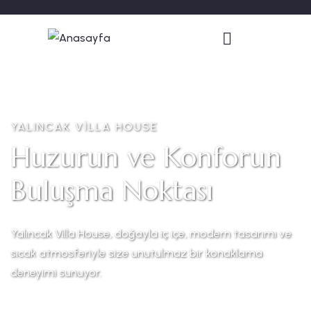
YALINCAK VİLLA HOUSE
Huzurun ve Konforun
Buluşma Noktası
Yalıncak Villa House, doğayla iç içe, modern tasarımı ve
sıcak atmosferiyle size unutulmaz bir konaklama
deneyimi sunuyor.