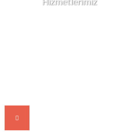
Hizmetlerimiz
Özel Park Yeri
Geniş ve ücretsiz park yerimizde aracınız güvende.