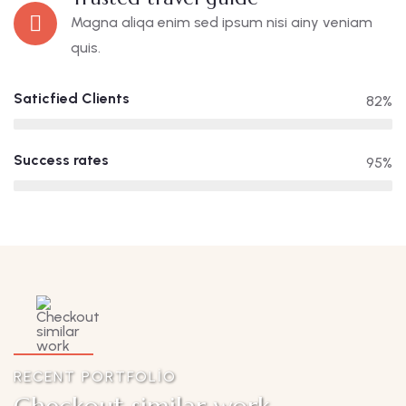
Magna aliqa enim sed ipsum nisi ainy veniam
quis.
Saticfied Clients
82%
Success rates
95%
RECENT PORTFOLIO