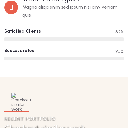
Magna aliqa enim sed ipsum nisi ainy veniam
quis.
Saticfied Clients
82%
Success rates
95%
RECENT PORTFOLIO